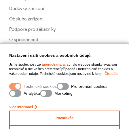
Dodávky zařízení
Obsluha zařízení
Podpora pro zákazníky
O společnosti
Kariéra
Nastavení užití cookies a osobních údajů
Jsme společnosti ze
Energotrans, a. s.
. Tyto webové stránky využívají
technické a dle vašich preferencí případně i netechnické cookies a
vaše osobní údaje. Technické cookies jsou nezbytné k fungování
Číst dále
webové stránky. Netechnické cookies slouží zejména k přizpůsobení
webové stránky vašim preferencím, k personalizaci reklam a analytice.
Technické cookies
Preferenční cookies
Pro sběr a zpracování netechnických cookies a vašich osobních údajů
nám můžete udělit souhlas. Bližší informace o vašich právech,
Analytika
Marketing
zpracování osobních údajů, včetně možnosti odvolání udělených
souhlasů, naleznete
„zde“
.
Více informací
Povolit vše
Informace o zpracování osobních údajů